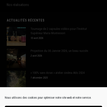
Nos réalisations
ACTUALITÉS RÉCENTES
Tournage de 2 capsules vidéos pour l’Institut
Supérieur Maria Montessori
10 avril 2026
Projection du 30 Janvier 2026, un beau succès
2 avril 2026
« 100% sans écran » atelier cinéma Ado 2024
1 décembre 2025
Nous utilisons des cookies pour optimiser notre site web et notre service.
RÉSEAUX SOCIAUX