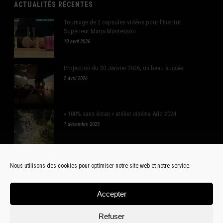
ACTUALITÉS RÉCENTES
Tournage de 2 capsules vidéos pour l’Institut
Supérieur Maria Montessori
10 avril 2026
Projection du 30 Janvier 2026, un beau succès
2 avril 2026
« 100% sans écran » atelier cinéma Ado 2024
1 décembre 2025
Nous utilisons des cookies pour optimiser notre site web et notre service.
RÉSEAUX SOCIAUX
Accepter
Refuser