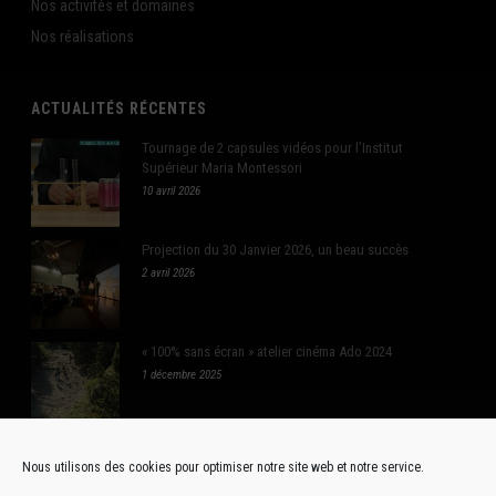
Nos activités et domaines
Nos réalisations
ACTUALITÉS RÉCENTES
Tournage de 2 capsules vidéos pour l’Institut
Supérieur Maria Montessori
10 avril 2026
Projection du 30 Janvier 2026, un beau succès
2 avril 2026
« 100% sans écran » atelier cinéma Ado 2024
1 décembre 2025
Nous utilisons des cookies pour optimiser notre site web et notre service.
RÉSEAUX SOCIAUX