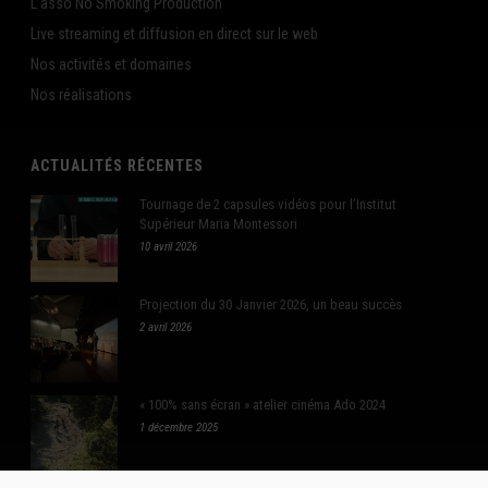
L’asso No Smoking Production
Live streaming et diffusion en direct sur le web
Nos activités et domaines
Nos réalisations
ACTUALITÉS RÉCENTES
Tournage de 2 capsules vidéos pour l’Institut
Supérieur Maria Montessori
10 avril 2026
Projection du 30 Janvier 2026, un beau succès
2 avril 2026
« 100% sans écran » atelier cinéma Ado 2024
1 décembre 2025