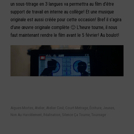
un sous-titrage en 3 langues va permettra au film d’être
support de travail en interne au collège! Et une musique
originale est aussi créée pour cette occasion! Bref il s’agira
d’une œuvre originale complète 🙂 L’heure tourne, il nous
faut maintenant rendre le film avant le 5 février! Au boulot!
Aigues-Mortes
Atelier
Atelier Ciné
Court-Metrage
Écriture
Jeunes
,
,
,
,
,
,
Non Au Harcèlement
Réalisation
Silence Ça Tourne
Tournage
,
,
,
RECOMMENDED POSTS