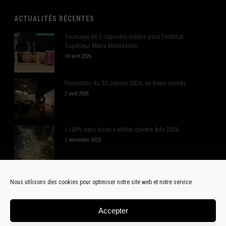
ACTUALITÉS RÉCENTES
Tournage de 2 capsules vidéos pour l’Institut
Supérieur Maria Montessori
10 avril 2026
Projection du 30 Janvier 2026, un beau succès
2 avril 2026
« 100% sans écran » atelier cinéma Ado 2024
1 décembre 2025
Nous utilisons des cookies pour optimiser notre site web et notre service.
RÉSEAUX SOCIAUX
Accepter