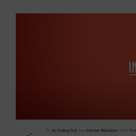
Par
No Smoking Prod
Dans
Interview
,
Réalisations
Publié
12 o