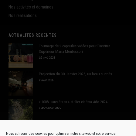
Nos activités et domaines
Nos réalisations
ACTUALITÉS RÉCENTES
Tournage de 2 capsules vidéos pour l’Institut
Supérieur Maria Montessori
10 avril 2026
Projection du 30 Janvier 2026, un beau succès
2 avril 2026
« 100% sans écran » atelier cinéma Ado 2024
1 décembre 2025
Nous utilisons des cookies pour optimiser notre site web et notre service.