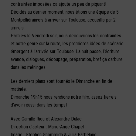
contraintes imposées ça ajoute un peu de piquant!
Décidés au dernier moment, nous étions une équipe de 5
Montpelliérain·e·s à arriver sur Toulouse, accueillis par 2
ami·e·s.
Parti·e·s le Vendredi soir, nous découvrions les contraintes
et notre genre sur la route, les premières idées de scénario
émergent à l’arrivée sur Toulouse. La nuit passe, l’écriture
avance, dialogues, découpage, préparation, bref ça carbure
dans les méninges.
Les derniers plans sont tournés le Dimanche en fin de
matinée.
Dimanche 19h15 nous rendions notre film, assez fier·e·s
d’avoir réussi dans les temps!
Avec Camille Riou et Alexandre Dulac
Direction d’acteur : Marie-Ange Chapel
Image : Stephen Ghommidh & Julia Barbelane